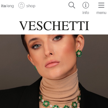
ita
/
eng
shop
info
menu