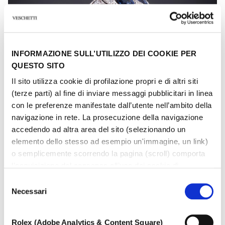
INFORMAZIONE SULL’UTILIZZO DEI COOKIE PER
QUESTO SITO
Il sito utilizza cookie di profilazione propri e di altri siti
(terze parti) al fine di inviare messaggi pubblicitari in linea
con le preferenze manifestate dall’utente nell’ambito della
navigazione in rete. La prosecuzione della navigazione
accedendo ad altra area del sito (selezionando un
elemento dello stesso ad esempio un'immagine, un link)
o semplicemente scorrendo la pagina (scroll) comporta
l’acquisizione del consenso all’uso dei cookie di
DALIDA
profilazione. In ogni momento l’utente può cambiare le
Selezione
Anello con pietre di colore e diamanti
impostazioni relative ai cookie scegliendo quali tipologie
Necessari
del
di cookie autorizzare (di profilazione, tecnici o analitici).
consenso
Nell’ipotesi in cui le impostazioni venissero modificate,
Rolex (Adobe Analytics & Content Square)