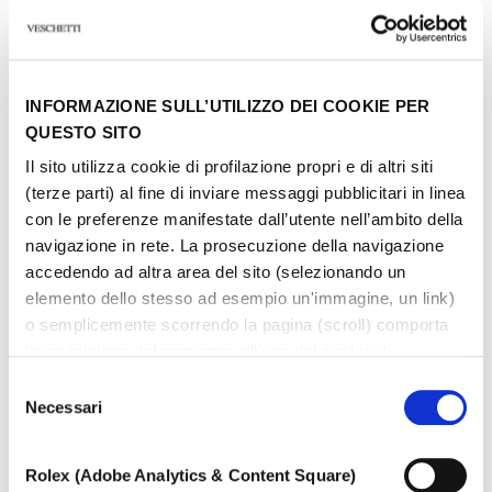
INFORMAZIONE SULL’UTILIZZO DEI COOKIE PER
QUESTO SITO
Il sito utilizza cookie di profilazione propri e di altri siti
(terze parti) al fine di inviare messaggi pubblicitari in linea
con le preferenze manifestate dall’utente nell’ambito della
navigazione in rete. La prosecuzione della navigazione
accedendo ad altra area del sito (selezionando un
elemento dello stesso ad esempio un'immagine, un link)
o semplicemente scorrendo la pagina (scroll) comporta
l’acquisizione del consenso all’uso dei cookie di
profilazione. In ogni momento l’utente può cambiare le
Selezione
impostazioni relative ai cookie scegliendo quali tipologie
Necessari
del
di cookie autorizzare (di profilazione, tecnici o analitici).
consenso
Nell’ipotesi in cui le impostazioni venissero modificate,
Rolex (Adobe Analytics & Content Square)
GIOVE
non è possibile garantire il corretto funzionamento del