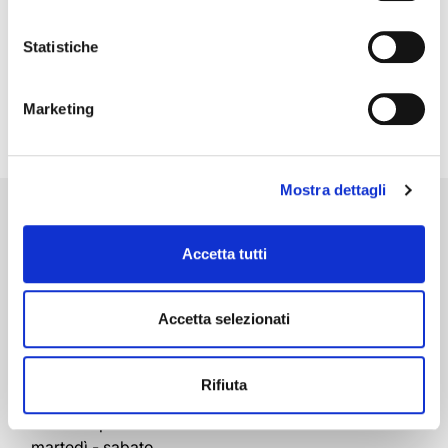
sito.
Bracciale con pietre dure e diamanti
Per saperne di più, o negare il consenso all’utilizzo a tutti
Statistiche
o alcune tipologie dei cookie leggi la nostra
Cookie policy.
Marketing
Mostra dettagli
Brescia
Rivenditore Autorizzato Rolex
Accetta tutti
Corso Palestro, 10/a
25121 Brescia
Accetta selezionati
Italy
+39 030 42109
+39 030 40477
Rifiuta
Orari di apertura
martedì - sabato