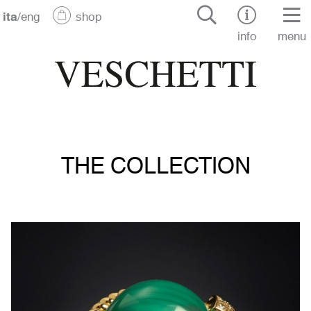
ita
/
eng
shop
info
menu
THE COLLECTION