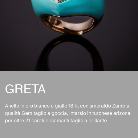
GRETA
Anello in oro bianco e giallo 18 kt con smeraldo Zambia
qualità Gem taglio a goccia, intarsio in turchese arizona
per oltre 21 carati e diamanti taglio a brillante.