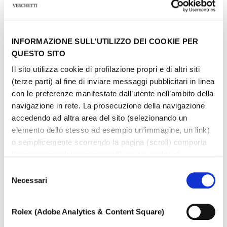
tipologia
INFORMAZIONE SULL’UTILIZZO DEI COOKIE PER
QUESTO SITO
Il sito utilizza cookie di profilazione propri e di altri siti
(terze parti) al fine di inviare messaggi pubblicitari in linea
con le preferenze manifestate dall’utente nell’ambito della
navigazione in rete. La prosecuzione della navigazione
accedendo ad altra area del sito (selezionando un
elemento dello stesso ad esempio un'immagine, un link)
o semplicemente scorrendo la pagina (scroll) comporta
l’acquisizione del consenso all’uso dei cookie di
profilazione. In ogni momento l’utente può cambiare le
Selezione
impostazioni relative ai cookie scegliendo quali tipologie
Necessari
del
di cookie autorizzare (di profilazione, tecnici o analitici).
consenso
Nell’ipotesi in cui le impostazioni venissero modificate,
Rolex (Adobe Analytics & Content Square)
non è possibile garantire il corretto funzionamento del