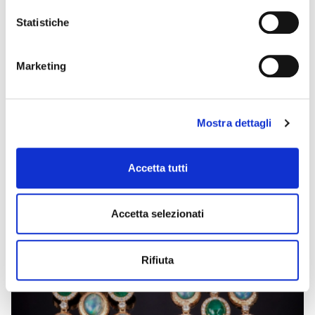
sito.
Per saperne di più, o negare il consenso all’utilizzo a tutti
Statistiche
o alcune tipologie dei cookie leggi la nostra
Cookie policy.
VIRGINIA
Marketing
Bracciale in oro e diamanti
Mostra dettagli
Accetta tutti
Accetta selezionati
Rifiuta