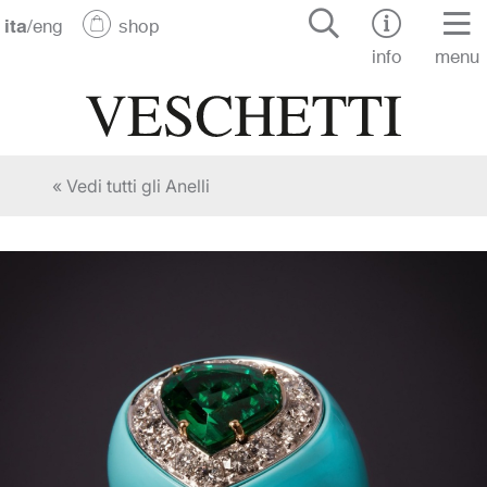
ita
/
eng
shop
info
menu
« Vedi tutti gli Anelli