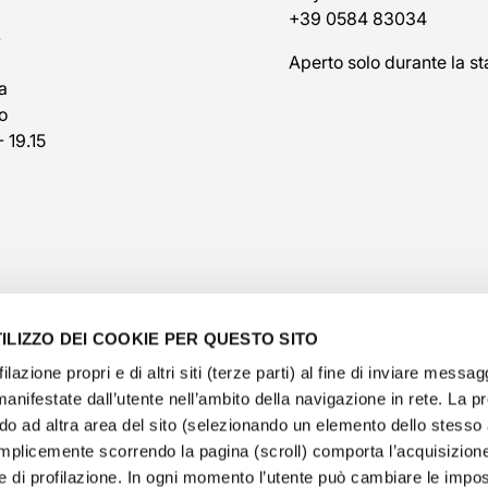
+39 0584 83034
7
Aperto solo durante la st
a
o
- 19.15
ILIZZO DEI COOKIE PER QUESTO SITO
filazione propri e di altri siti (terze parti) al fine di inviare messag
manifestate dall’utente nell’ambito della navigazione in rete. La 
o ad altra area del sito (selezionando un elemento dello stess
@veschetti1949
-
@veschettiboutique
mplicemente scorrendo la pagina (scroll) comporta l’acquisizione
e di profilazione. In ogni momento l’utente può cambiare le impos