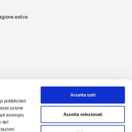
agione estiva
Accetta tutti
gi pubblicitari
prosecuzione
Accetta selezionati
o ad esempio
 del
tazioni