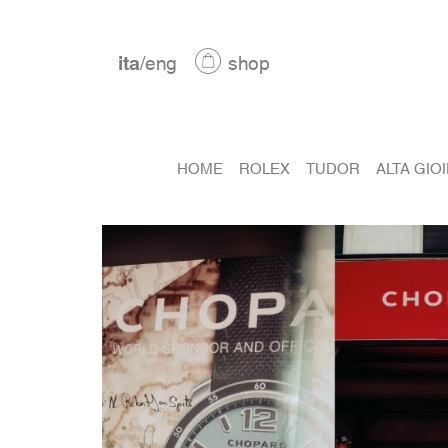
ita
/
eng
shop
HOME
ROLEX
TUDOR
ALTA GIO