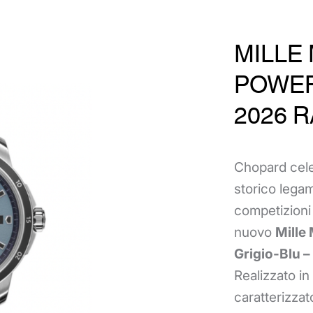
MILLE 
POWE
2026 
Chopard cele
storico lega
competizioni 
nuovo
Mille
Grigio-Blu –
Realizzato in
caratterizza