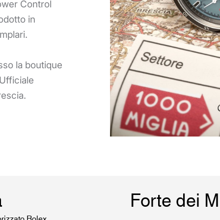
Power Control
odotto in
mplari.
esso la boutique
fficiale
escia.
a
Forte dei 
orizzato Rolex