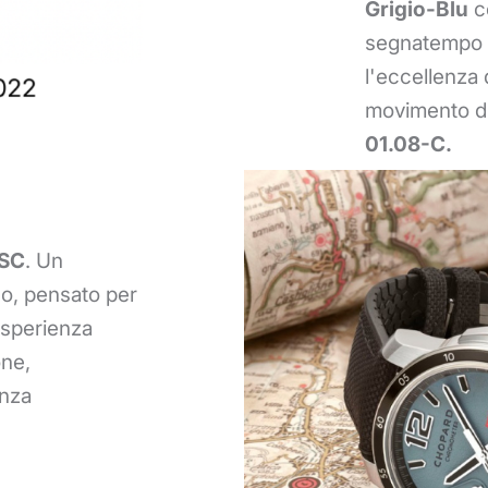
Grigio-Blu
co
segnatempo
l'eccellenza 
movimento di
01.08-C.
SC
. Un
so, pensato per
esperienza
one,
enza