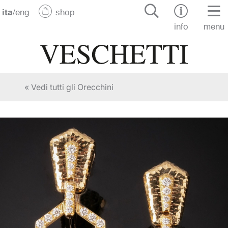
ita
/
eng
shop
info
menu
« Vedi tutti gli Orecchini