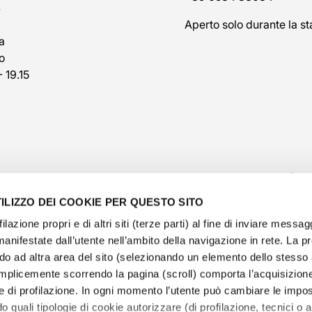
7
Aperto solo durante la st
a
o
- 19.15
ILIZZO DEI COOKIE PER QUESTO SITO
filazione propri e di altri siti (terze parti) al fine di inviare messag
manifestate dall’utente nell’ambito della navigazione in rete. La 
o ad altra area del sito (selezionando un elemento dello stess
@veschetti1949
-
@veschettiboutique
mplicemente scorrendo la pagina (scroll) comporta l’acquisizione
e di profilazione. In ogni momento l’utente può cambiare le impos
olicy
-
cookies policy
-
ethical code
-
modello di organ
o quali tipologie di cookie autorizzare (di profilazione, tecnici o an