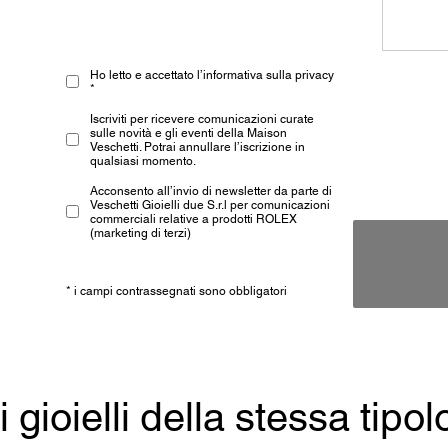
Ho letto e accettato l’informativa sulla privacy
*
Iscriviti per ricevere comunicazioni curate
sulle novità e gli eventi della Maison
Veschetti. Potrai annullare l’iscrizione in
qualsiasi momento.
Acconsento all’invio di newsletter da parte di
Veschetti Gioielli due S.r.l per comunicazioni
commerciali relative a prodotti ROLEX
(marketing di terzi)
* i campi contrassegnati sono obbligatori
ri gioielli della stessa tipol