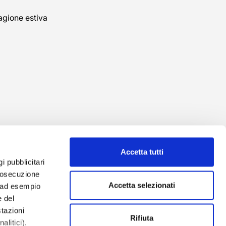
agione estiva
Accetta tutti
gi pubblicitari
prosecuzione
Accetta selezionati
o ad esempio
 del
tazioni
izzazione
Rifiuta
alitici).