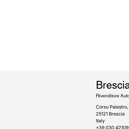
Bresci
Rivenditore Aut
Corso Palestro,
25121 Brescia
Italy
+39 030 42109