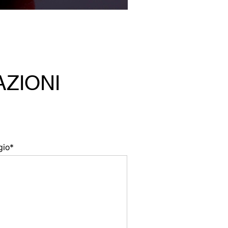
AZIONI
gio*