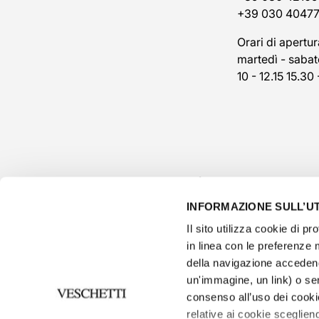
+39 030 4047
Orari di apertur
martedì - sabat
10 - 12.15 15.30 
INFORMAZIONE SULL’UT
Il sito utilizza cookie di pro
in linea con le preferenze 
della navigazione accedend
un'immagine, un link) o se
consenso all’uso dei cooki
privacy p
relative ai cookie scegliend