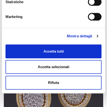
Per saperne di più, o negare il consenso all’utilizzo a tutti
Statistiche
o alcune tipologie dei cookie leggi la nostra
Cookie policy.
Marketing
GEMELLI
Selezione di gemelli con zaffiri e smeraldi
Mostra dettagli
Accetta tutti
Accetta selezionati
Rifiuta