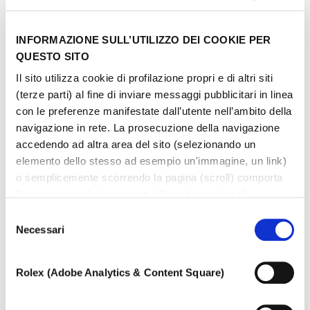
tipologia
INFORMAZIONE SULL’UTILIZZO DEI COOKIE PER
QUESTO SITO
Il sito utilizza cookie di profilazione propri e di altri siti
(terze parti) al fine di inviare messaggi pubblicitari in linea
con le preferenze manifestate dall’utente nell’ambito della
navigazione in rete. La prosecuzione della navigazione
accedendo ad altra area del sito (selezionando un
elemento dello stesso ad esempio un'immagine, un link)
o semplicemente scorrendo la pagina (scroll) comporta
l’acquisizione del consenso all’uso dei cookie di
profilazione. In ogni momento l’utente può cambiare le
Selezione
impostazioni relative ai cookie scegliendo quali tipologie
Necessari
del
di cookie autorizzare (di profilazione, tecnici o analitici).
consenso
Nell’ipotesi in cui le impostazioni venissero modificate,
Rolex (Adobe Analytics & Content Square)
non è possibile garantire il corretto funzionamento del
sito.