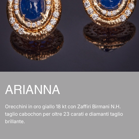
ARIANNA
Orecchini in oro giallo 18 kt con Zaffiri Birmani N.H.
taglio cabochon per oltre 23 carati e diamanti taglio
brillante.