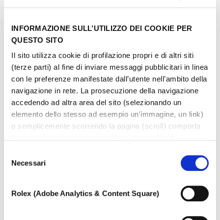
tipologia
INFORMAZIONE SULL’UTILIZZO DEI COOKIE PER
QUESTO SITO
Il sito utilizza cookie di profilazione propri e di altri siti
(terze parti) al fine di inviare messaggi pubblicitari in linea
con le preferenze manifestate dall’utente nell’ambito della
navigazione in rete. La prosecuzione della navigazione
accedendo ad altra area del sito (selezionando un
elemento dello stesso ad esempio un'immagine, un link)
o semplicemente scorrendo la pagina (scroll) comporta
l’acquisizione del consenso all’uso dei cookie di
profilazione. In ogni momento l’utente può cambiare le
Selezione
impostazioni relative ai cookie scegliendo quali tipologie
Necessari
del
di cookie autorizzare (di profilazione, tecnici o analitici).
consenso
Nell’ipotesi in cui le impostazioni venissero modificate,
Rolex (Adobe Analytics & Content Square)
non è possibile garantire il corretto funzionamento del
sito.