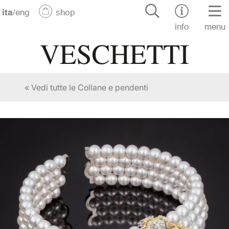
ita
/
eng
shop
info
menu
« Vedi tutte le Collane e pendenti