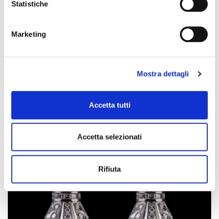
Per saperne di più, o negare il consenso all’utilizzo a tutti
Statistiche
o alcune tipologie dei cookie leggi la nostra
Cookie policy.
Marketing
DEBORA
Choker con pietra di colore e diamanti
Mostra dettagli
Accetta tutti
Accetta selezionati
Rifiuta