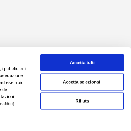
Accetta tutti
gi pubblicitari
prosecuzione
Accetta selezionati
o ad esempio
 del
tazioni
izzazione
Rifiuta
alitici).
 Due S.r.l.
i la nostra