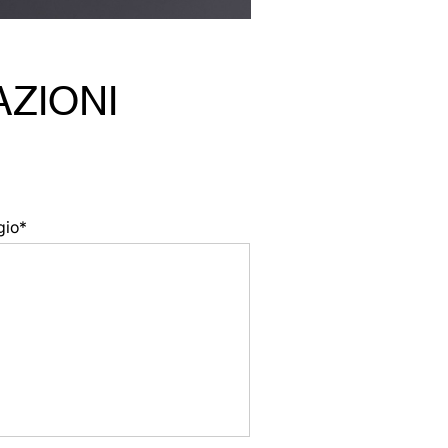
AZIONI
gio*