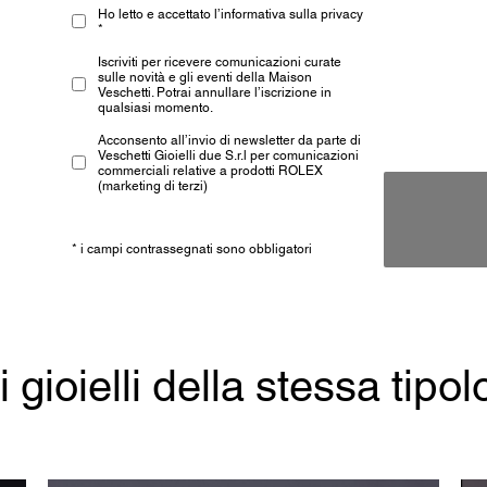
Ho letto e accettato l’informativa sulla privacy
*
Iscriviti per ricevere comunicazioni curate
sulle novità e gli eventi della Maison
Veschetti. Potrai annullare l’iscrizione in
qualsiasi momento.
Acconsento all’invio di newsletter da parte di
Veschetti Gioielli due S.r.l per comunicazioni
commerciali relative a prodotti ROLEX
(marketing di terzi)
* i campi contrassegnati sono obbligatori
ri gioielli della stessa tipol