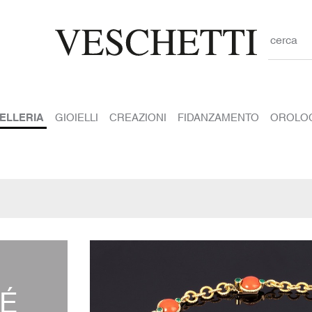
cerca
IELLERIA
GIOIELLI
CREAZIONI
FIDANZAMENTO
OROLO
É