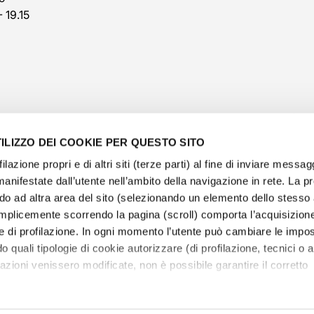
- 19.15
ILIZZO DEI COOKIE PER QUESTO SITO
filazione propri e di altri siti (terze parti) al fine di inviare messag
manifestate dall’utente nell’ambito della navigazione in rete. La 
o ad altra area del sito (selezionando un elemento dello stess
@veschetti1949
-
@veschettiboutique
mplicemente scorrendo la pagina (scroll) comporta l’acquisizione
e di profilazione. In ogni momento l’utente può cambiare le impos
olicy
-
cookies policy
-
ethical code
-
modello di organ
o quali tipologie di cookie autorizzare (di profilazione, tecnici o an
e Veschetti Gioielli S.r.l.
-
Informative Veschetti Gioielli
tazioni venissero modificate, non è possibile garantire il corretto
P.IVA 02065740173 - REA 289565
 il consenso all’utilizzo a tutti o alcune tipologie dei cookie legg