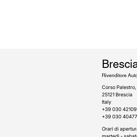
Bresci
Rivenditore Aut
Corso Palestro,
25121 Brescia
Italy
+39 030 42109
+39 030 4047
Orari di apertur
martedì - sabat