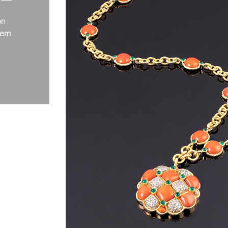
on
Gem