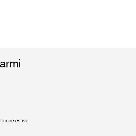
Marmi
agione estiva