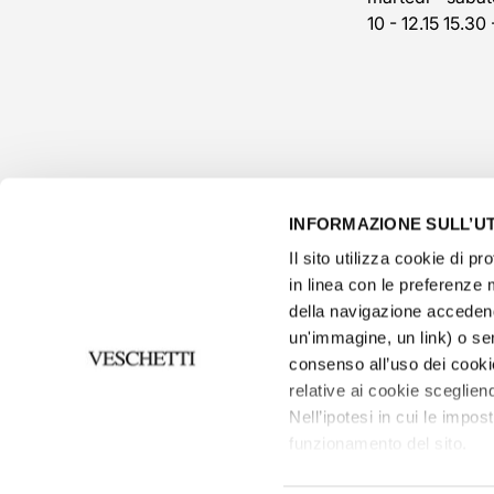
10 - 12.15 15.30 
INFORMAZIONE SULL’UT
Il sito utilizza cookie di pro
in linea con le preferenze 
della navigazione accedend
un'immagine, un link) o se
consenso all’uso dei cooki
privacy p
relative ai cookie scegliend
Informativ
Nell’ipotesi in cui le impos
funzionamento del sito.
Per saperne di più, o negare