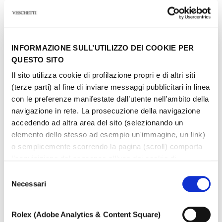
INFORMAZIONE SULL’UTILIZZO DEI COOKIE PER
QUESTO SITO
Il sito utilizza cookie di profilazione propri e di altri siti
(terze parti) al fine di inviare messaggi pubblicitari in linea
con le preferenze manifestate dall’utente nell’ambito della
navigazione in rete. La prosecuzione della navigazione
accedendo ad altra area del sito (selezionando un
elemento dello stesso ad esempio un'immagine, un link)
o semplicemente scorrendo la pagina (scroll) comporta
l’acquisizione del consenso all’uso dei cookie di
profilazione. In ogni momento l’utente può cambiare le
Selezione
impostazioni relative ai cookie scegliendo quali tipologie
Necessari
del
di cookie autorizzare (di profilazione, tecnici o analitici).
consenso
Nell’ipotesi in cui le impostazioni venissero modificate,
Rolex (Adobe Analytics & Content Square)
ANEMONE
non è possibile garantire il corretto funzionamento del