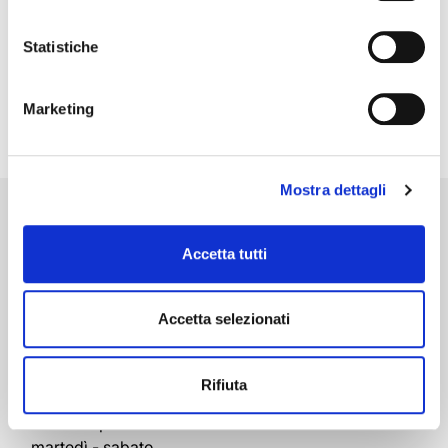
sito.
Orecchini con pietre dure e diamanti
Per saperne di più, o negare il consenso all’utilizzo a tutti
Statistiche
o alcune tipologie dei cookie leggi la nostra
Cookie policy.
Marketing
Mostra dettagli
Brescia
Rivenditore Autorizzato Rolex
Accetta tutti
Corso Palestro, 10/a
25121 Brescia
Accetta selezionati
Italy
+39 030 42109
+39 030 40477
Rifiuta
Orari di apertura
martedì - sabato