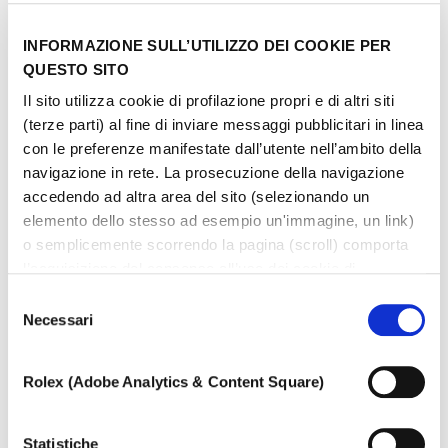
INFORMAZIONE SULL’UTILIZZO DEI COOKIE PER
QUESTO SITO
Il sito utilizza cookie di profilazione propri e di altri siti
(terze parti) al fine di inviare messaggi pubblicitari in linea
con le preferenze manifestate dall’utente nell’ambito della
navigazione in rete. La prosecuzione della navigazione
accedendo ad altra area del sito (selezionando un
elemento dello stesso ad esempio un'immagine, un link)
o semplicemente scorrendo la pagina (scroll) comporta
l’acquisizione del consenso all’uso dei cookie di
profilazione. In ogni momento l’utente può cambiare le
Selezione
impostazioni relative ai cookie scegliendo quali tipologie
Necessari
del
di cookie autorizzare (di profilazione, tecnici o analitici).
consenso
Nell’ipotesi in cui le impostazioni venissero modificate,
Rolex (Adobe Analytics & Content Square)
non è possibile garantire il corretto funzionamento del
sito.
Per saperne di più, o negare il consenso all’utilizzo a tutti
Statistiche