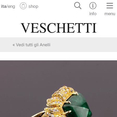
ita
/
eng
shop
info
menu
« Vedi tutti gli Anelli