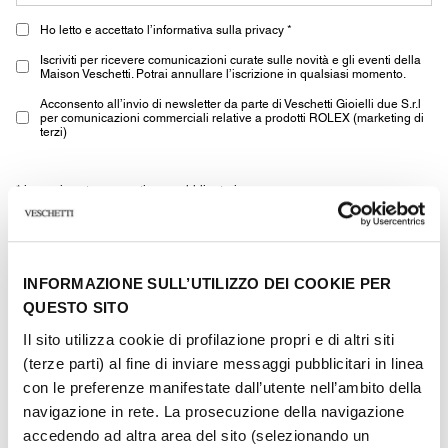
Ho letto e accettato l’informativa sulla privacy *
Iscriviti per ricevere comunicazioni curate sulle novità e gli eventi della
Maison Veschetti. Potrai annullare l’iscrizione in qualsiasi momento.
Acconsento all’invio di newsletter da parte di Veschetti Gioielli due S.r.l
per comunicazioni commerciali relative a prodotti ROLEX (marketing di
terzi)
* i campi contrassegnati sono obbligatori
INVIA
INFORMAZIONE SULL’UTILIZZO DEI COOKIE PER
QUESTO SITO
Il sito utilizza cookie di profilazione propri e di altri siti
(terze parti) al fine di inviare messaggi pubblicitari in linea
con le preferenze manifestate dall’utente nell’ambito della
Altri gioielli della stessa
navigazione in rete. La prosecuzione della navigazione
accedendo ad altra area del sito (selezionando un