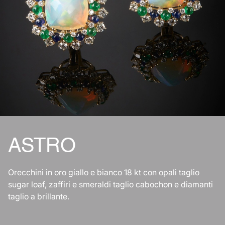
ASTRO
Orecchini in oro giallo e bianco 18 kt con opali taglio
sugar loaf, zaffiri e smeraldi taglio cabochon e diamanti
taglio a brillante.