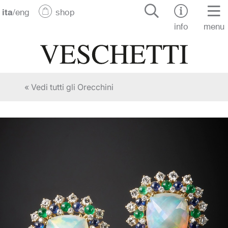
ita
/
eng
shop
info
menu
« Vedi tutti gli Orecchini