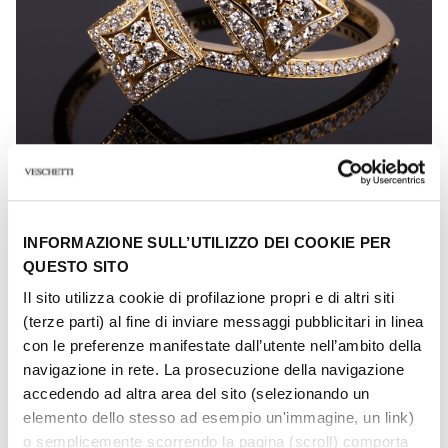
LUCILLA
INFORMAZIONE SULL’UTILIZZO DEI COOKIE PER
Bracciale in oro e diamanti
QUESTO SITO
Il sito utilizza cookie di profilazione propri e di altri siti
(terze parti) al fine di inviare messaggi pubblicitari in linea
con le preferenze manifestate dall’utente nell’ambito della
navigazione in rete. La prosecuzione della navigazione
accedendo ad altra area del sito (selezionando un
elemento dello stesso ad esempio un'immagine, un link)
o semplicemente scorrendo la pagina (scroll) comporta