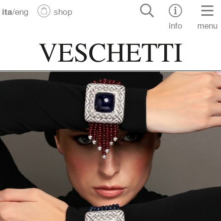
ita
/
eng
shop
info
menu