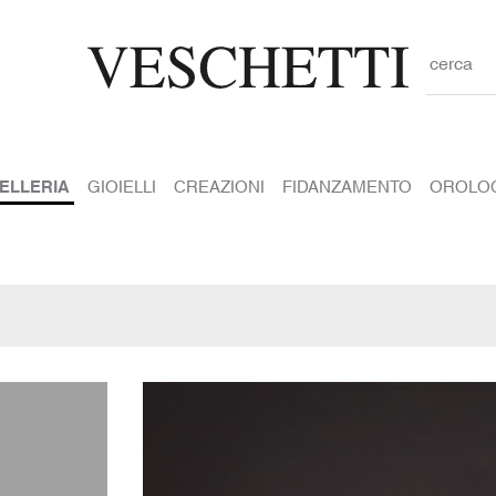
cerca
IELLERIA
GIOIELLI
CREAZIONI
FIDANZAMENTO
OROLO