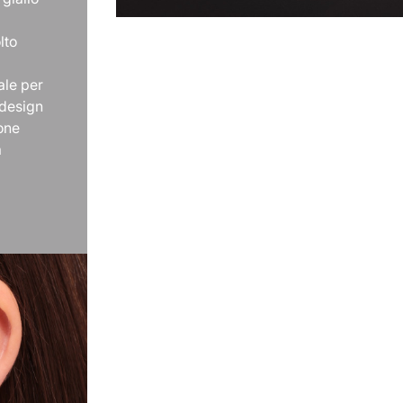
lto
ale per
 design
ione
a