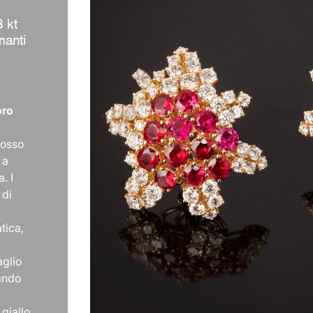
8 kt
manti
oro
rosso
 a
. I
 di
tica,
aglio
eando
 giallo