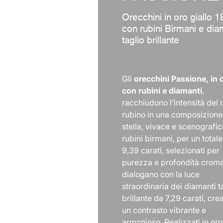
Orecchini in oro giallo 1
con rubini Birmani e dia
taglio brillante
Gli
orecchini Passione, in 
con rubini e diamanti
,
racchiudono l’intensità del 
rubino in una composizione
stella, vivace e scenografica
rubini birmani, per un totale
9,39 carati, selezionati per
purezza e profondità croma
dialogano con la luce
straordinaria dei diamanti t
brillante da 7,29 carati, cr
un contrasto vibrante e
armonioso. Realizzati in oro