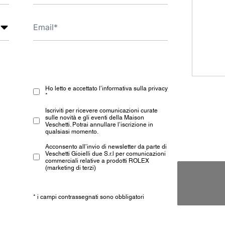
Ho letto e accettato l’informativa sulla privacy
*
Iscriviti per ricevere comunicazioni curate
sulle novità e gli eventi della Maison
Veschetti. Potrai annullare l’iscrizione in
qualsiasi momento.
Acconsento all’invio di newsletter da parte di
Veschetti Gioielli due S.r.l per comunicazioni
commerciali relative a prodotti ROLEX
(marketing di terzi)
* i campi contrassegnati sono obbligatori