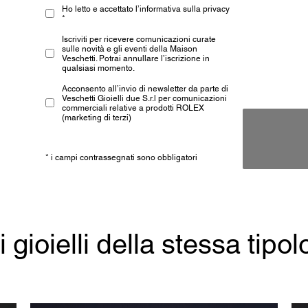
Ho letto e accettato l’informativa sulla privacy
*
Iscriviti per ricevere comunicazioni curate
sulle novità e gli eventi della Maison
Veschetti. Potrai annullare l’iscrizione in
qualsiasi momento.
Acconsento all’invio di newsletter da parte di
Veschetti Gioielli due S.r.l per comunicazioni
commerciali relative a prodotti ROLEX
(marketing di terzi)
* i campi contrassegnati sono obbligatori
ri gioielli della stessa tipol