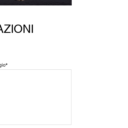
AZIONI
gio*