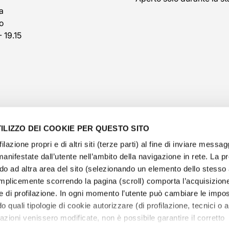
a
o
- 19.15
ILIZZO DEI COOKIE PER QUESTO SITO
filazione propri e di altri siti (terze parti) al fine di inviare messag
manifestate dall’utente nell’ambito della navigazione in rete. La 
o ad altra area del sito (selezionando un elemento dello stess
@veschetti1949
-
@veschettiboutique
mplicemente scorrendo la pagina (scroll) comporta l’acquisizione
e di profilazione. In ogni momento l’utente può cambiare le impos
olicy
-
cookies policy
-
ethical code
-
modello di organ
o quali tipologie di cookie autorizzare (di profilazione, tecnici o an
e Veschetti Gioielli S.r.l.
-
Informative Veschetti Gioielli
tazioni venissero modificate, non è possibile garantire il corretto