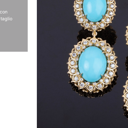
 con
taglio