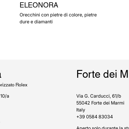
ELEONORA
Orecchini con pietre di colore, pietre
dure e diamanti
a
Forte dei 
orizzato Rolex
 10/a
Via G. Carducci, 61/b
55042 Forte dei Marmi
Italy
+39 0584 83034
7
Aperto solo durante la st