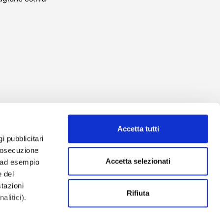
Accetta tutti
gi pubblicitari
prosecuzione
Accetta selezionati
o ad esempio
 del
tazioni
izzazione
Rifiuta
alitici).
 Due S.r.l.