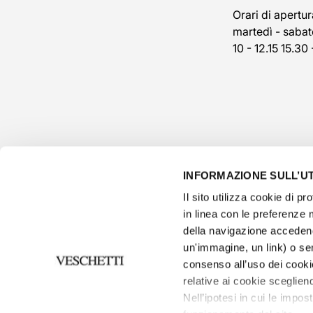
Orari di apertur
martedì - sabat
10 - 12.15 15.30 
INFORMAZIONE SULL’UT
Il sito utilizza cookie di pro
in linea con le preferenze 
della navigazione accedend
un'immagine, un link) o se
consenso all’uso dei cooki
privacy p
relative ai cookie scegliend
Informativ
Nell’ipotesi in cui le impos