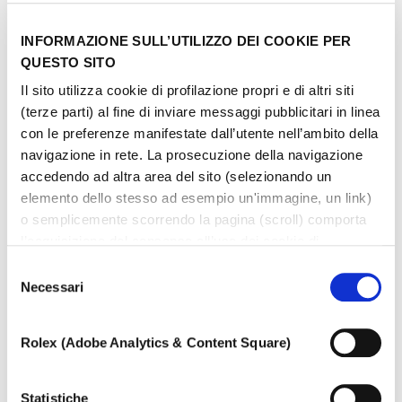
INFORMAZIONE SULL’UTILIZZO DEI COOKIE PER
QUESTO SITO
Il sito utilizza cookie di profilazione propri e di altri siti
(terze parti) al fine di inviare messaggi pubblicitari in linea
con le preferenze manifestate dall’utente nell’ambito della
navigazione in rete. La prosecuzione della navigazione
accedendo ad altra area del sito (selezionando un
elemento dello stesso ad esempio un'immagine, un link)
o semplicemente scorrendo la pagina (scroll) comporta
l’acquisizione del consenso all’uso dei cookie di
profilazione. In ogni momento l’utente può cambiare le
Selezione
impostazioni relative ai cookie scegliendo quali tipologie
Necessari
del
di cookie autorizzare (di profilazione, tecnici o analitici).
consenso
Nell’ipotesi in cui le impostazioni venissero modificate,
Rolex (Adobe Analytics & Content Square)
non è possibile garantire il corretto funzionamento del
sito.
Per saperne di più, o negare il consenso all’utilizzo a tutti
Statistiche