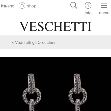
ita
/
eng
shop
info
menu
« Vedi tutti gli Orecchini