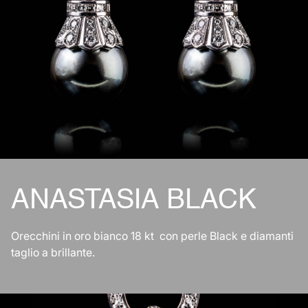
ANASTASIA BLACK
Orecchini in oro bianco 18 kt con perle Black e diamanti
taglio a brillante.