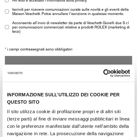
Iscriviti per ricevere comunicazioni curate sulle novità e gli eventi della
Maison Veschetti. Potrai annullare l’iscrizione in qualsiasi momento.
Acconsento all’invio di newsletter da parte di Veschetti Gioielli due S.r.l
per comunicazioni commerciali relative a prodotti ROLEX (marketing di
terzi)
* i campi contrassegnati sono obbligatori
INVIA
INFORMAZIONE SULL’UTILIZZO DEI COOKIE PER
QUESTO SITO
Il sito utilizza cookie di profilazione propri e di altri siti
Altri gioielli della stessa
(terze parti) al fine di inviare messaggi pubblicitari in linea
tipologia
con le preferenze manifestate dall’utente nell’ambito della
navigazione in rete. La prosecuzione della navigazione