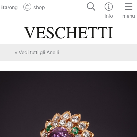
ita
/
eng
shop
info
menu
« Vedi tutti gli Anelli