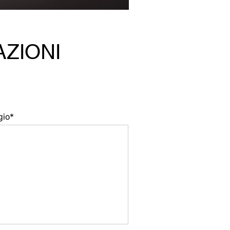
AZIONI
gio*