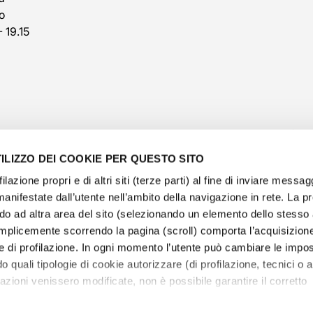
o
- 19.15
ILIZZO DEI COOKIE PER QUESTO SITO
filazione propri e di altri siti (terze parti) al fine di inviare messag
manifestate dall’utente nell’ambito della navigazione in rete. La 
o ad altra area del sito (selezionando un elemento dello stess
@veschetti1949
-
@veschettiboutique
mplicemente scorrendo la pagina (scroll) comporta l’acquisizione
e di profilazione. In ogni momento l’utente può cambiare le impos
olicy
-
cookies policy
-
ethical code
-
modello di organ
o quali tipologie di cookie autorizzare (di profilazione, tecnici o an
e Veschetti Gioielli S.r.l.
-
Informative Veschetti Gioielli
tazioni venissero modificate, non è possibile garantire il corretto
P.IVA 02065740173 - REA 289565