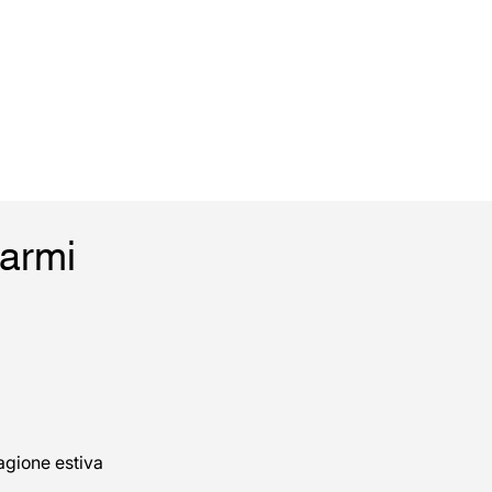
Marmi
agione estiva