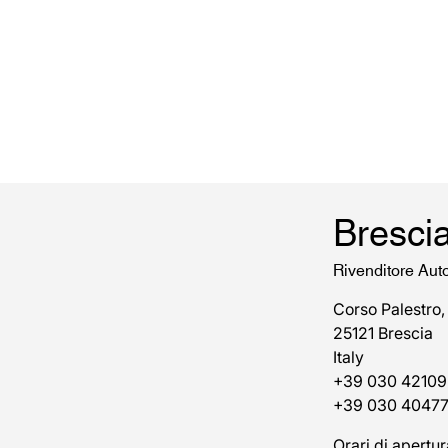
Bresci
Rivenditore Aut
Corso Palestro,
25121 Brescia
Italy
+39 030 42109
+39 030 4047
Orari di apertur