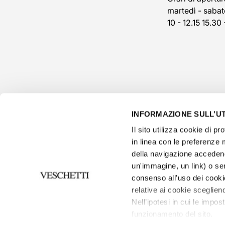
martedì - sabat
10 - 12.15 15.30 
INFORMAZIONE SULL’UT
Il sito utilizza cookie di pro
in linea con le preferenze 
della navigazione accedend
un'immagine, un link) o se
consenso all’uso dei cooki
privacy p
relative ai cookie scegliend
Informativ
Nell’ipotesi in cui le impos
funzionamento del sito.