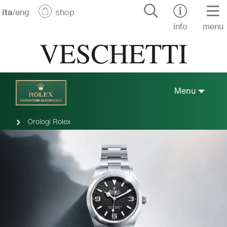
ita
/
eng
shop
info
menu
Menu
Orologi Rolex