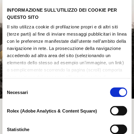
INFORMAZIONE SULL’UTILIZZO DEI COOKIE PER
QUESTO SITO
Il sito utilizza cookie di profilazione propri e di altri siti
(terze parti) al fine di inviare messaggi pubblicitari in linea
con le preferenze manifestate dall’utente nell’ambito della
navigazione in rete. La prosecuzione della navigazione
accedendo ad altra area del sito (selezionando un
elemento dello stesso ad esempio un'immagine, un link)
o semplicemente scorrendo la pagina (scroll) comporta
l’acquisizione del consenso all’uso dei cookie di
profilazione. In ogni momento l’utente può cambiare le
Selezione
impostazioni relative ai cookie scegliendo quali tipologie
Necessari
del
di cookie autorizzare (di profilazione, tecnici o analitici).
consenso
Nell’ipotesi in cui le impostazioni venissero modificate,
Rolex (Adobe Analytics & Content Square)
non è possibile garantire il corretto funzionamento del
sito.
Resistere agli estremi
Per saperne di più, o negare il consenso all’utilizzo a tutti
Statistiche