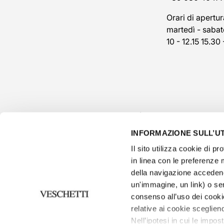
Orari di apertur
martedì - sabat
10 - 12.15 15.30 
INFORMAZIONE SULL’UT
Il sito utilizza cookie di pro
in linea con le preferenze 
della navigazione accedend
un'immagine, un link) o se
consenso all’uso dei cooki
privacy p
relative ai cookie scegliend
Informativ
Nell’ipotesi in cui le impos