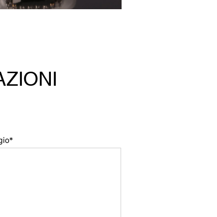
AZIONI
gio*