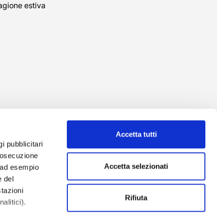
agione estiva
Accetta tutti
gi pubblicitari
prosecuzione
Accetta selezionati
o ad esempio
 del
tazioni
izzazione
Rifiuta
alitici).
 Due S.r.l.