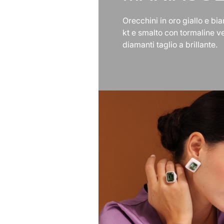
Orecchini in oro giallo e bi
kt e smalto con tormaline ve
diamanti taglio a brillante.