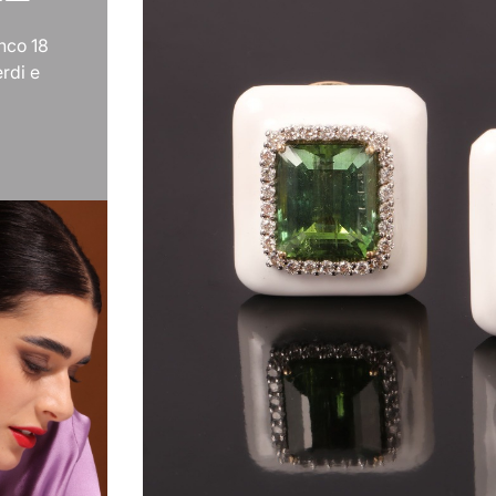
anco 18
rdi e