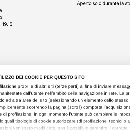
Aperto solo durante la st
a
o
- 19.15
ILIZZO DEI COOKIE PER QUESTO SITO
filazione propri e di altri siti (terze parti) al fine di inviare messag
manifestate dall’utente nell’ambito della navigazione in rete. La 
o ad altra area del sito (selezionando un elemento dello stess
@veschetti1949
-
@veschettiboutique
mplicemente scorrendo la pagina (scroll) comporta l’acquisizione
e di profilazione. In ogni momento l’utente può cambiare le impos
olicy
-
cookies policy
-
ethical code
-
modello di organ
o quali tipologie di cookie autorizzare (di profilazione, tecnici o an
e Veschetti Gioielli S.r.l.
-
Informative Veschetti Gioielli
tazioni venissero modificate, non è possibile garantire il corretto