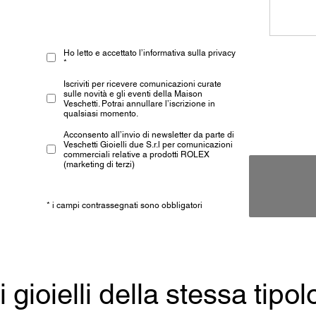
Ho letto e accettato l’informativa sulla privacy
*
Iscriviti per ricevere comunicazioni curate
sulle novità e gli eventi della Maison
Veschetti. Potrai annullare l’iscrizione in
qualsiasi momento.
Acconsento all’invio di newsletter da parte di
Veschetti Gioielli due S.r.l per comunicazioni
commerciali relative a prodotti ROLEX
(marketing di terzi)
* i campi contrassegnati sono obbligatori
ri gioielli della stessa tipol