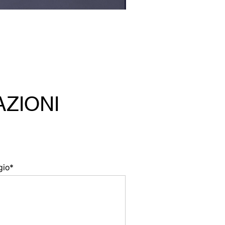
AZIONI
gio*