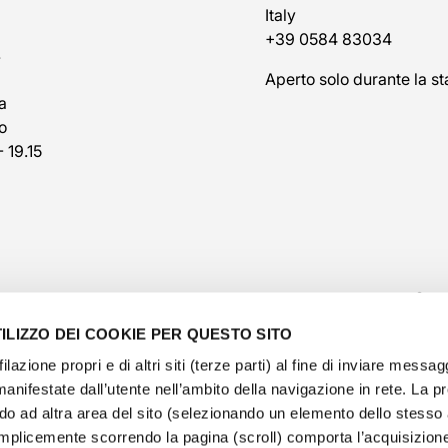
Italy
+39 0584 83034
7
Aperto solo durante la st
a
o
- 19.15
ILIZZO DEI COOKIE PER QUESTO SITO
filazione propri e di altri siti (terze parti) al fine di inviare messag
manifestate dall’utente nell’ambito della navigazione in rete. La 
o ad altra area del sito (selezionando un elemento dello stess
@veschetti1949
-
@veschettiboutique
mplicemente scorrendo la pagina (scroll) comporta l’acquisizione