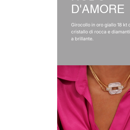
D'AMORE
Girocollo in oro giallo 18 kt
cristallo di rocca e diamanti
a brillante.