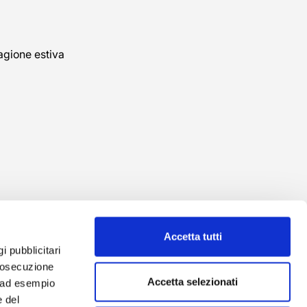
agione estiva
Accetta tutti
gi pubblicitari
prosecuzione
Accetta selezionati
o ad esempio
 del