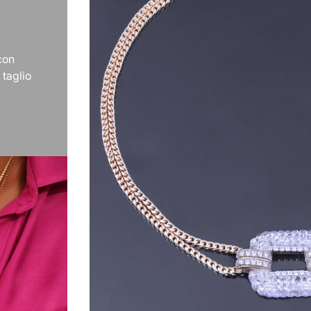
 con
 taglio