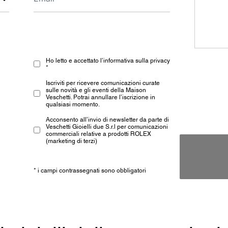
Ho letto e accettato l’informativa sulla privacy
*
Iscriviti per ricevere comunicazioni curate
sulle novità e gli eventi della Maison
Veschetti. Potrai annullare l’iscrizione in
qualsiasi momento.
Acconsento all’invio di newsletter da parte di
Veschetti Gioielli due S.r.l per comunicazioni
commerciali relative a prodotti ROLEX
(marketing di terzi)
* i campi contrassegnati sono obbligatori