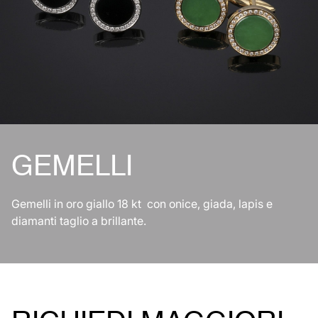
GEMELLI
Gemelli in oro giallo 18 kt con onice, giada, lapis e
diamanti taglio a brillante.