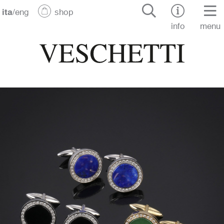
ita
/
eng
shop
info
menu