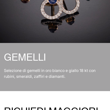
GEMELLI
Selezione di gemelli in oro bianco e giallo 18 kt con
rubini, smeraldi, zaffiri e diamanti.