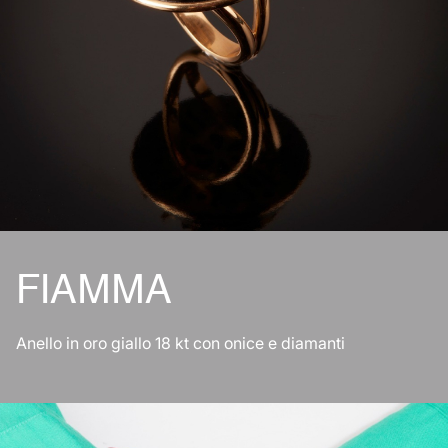
FIAMMA
Anello in oro giallo 18 kt con onice e diamanti