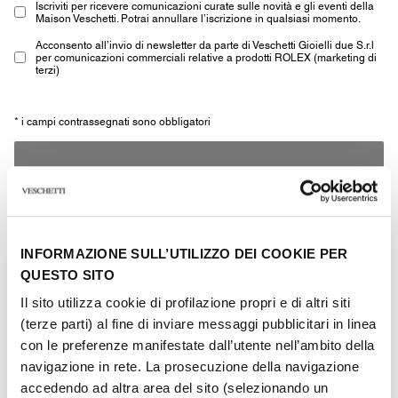
Iscriviti per ricevere comunicazioni curate sulle novità e gli eventi della
Maison Veschetti. Potrai annullare l’iscrizione in qualsiasi momento.
Acconsento all’invio di newsletter da parte di Veschetti Gioielli due S.r.l
per comunicazioni commerciali relative a prodotti ROLEX (marketing di
terzi)
* i campi contrassegnati sono obbligatori
INVIA
INFORMAZIONE SULL’UTILIZZO DEI COOKIE PER
QUESTO SITO
Il sito utilizza cookie di profilazione propri e di altri siti
Altri gioielli della stessa
(terze parti) al fine di inviare messaggi pubblicitari in linea
tipologia
con le preferenze manifestate dall’utente nell’ambito della
navigazione in rete. La prosecuzione della navigazione
accedendo ad altra area del sito (selezionando un