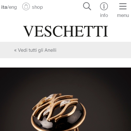
ita
/
eng
shop
info
menu
« Vedi tutti gli Anelli