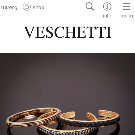
ita
/
eng
shop
info
menu