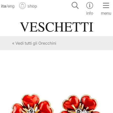
ita
/
eng
shop
info
menu
« Vedi tutti gli Orecchini