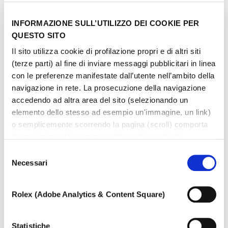
INFORMAZIONE SULL’UTILIZZO DEI COOKIE PER
QUESTO SITO
Il sito utilizza cookie di profilazione propri e di altri siti
(terze parti) al fine di inviare messaggi pubblicitari in linea
con le preferenze manifestate dall’utente nell’ambito della
navigazione in rete. La prosecuzione della navigazione
accedendo ad altra area del sito (selezionando un
elemento dello stesso ad esempio un'immagine, un link)
o semplicemente scorrendo la pagina (scroll) comporta
l’acquisizione del consenso all’uso dei cookie di
profilazione. In ogni momento l’utente può cambiare le
Selezione
impostazioni relative ai cookie scegliendo quali tipologie
Necessari
del
di cookie autorizzare (di profilazione, tecnici o analitici).
consenso
Nell’ipotesi in cui le impostazioni venissero modificate,
Rolex (Adobe Analytics & Content Square)
non è possibile garantire il corretto funzionamento del
sito.
Per saperne di più, o negare il consenso all’utilizzo a tutti
Statistiche