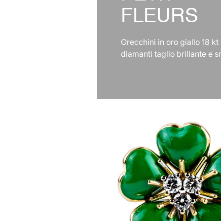
FLEURS
Orecchini in oro giallo 18 kt
diamanti taglio brillante e 