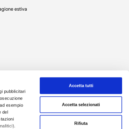
agione estiva
Accetta tutti
gi pubblicitari
prosecuzione
Accetta selezionati
o ad esempio
 del
tazioni
izzazione
Rifiuta
alitici).