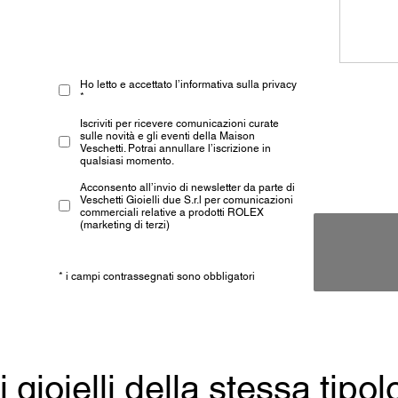
Ho letto e accettato l’informativa sulla privacy
*
Iscriviti per ricevere comunicazioni curate
sulle novità e gli eventi della Maison
Veschetti. Potrai annullare l’iscrizione in
qualsiasi momento.
Acconsento all’invio di newsletter da parte di
Veschetti Gioielli due S.r.l per comunicazioni
commerciali relative a prodotti ROLEX
(marketing di terzi)
* i campi contrassegnati sono obbligatori
ri gioielli della stessa tipol