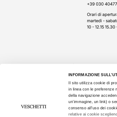
+39 030 4047
Orari di apertur
martedì - sabat
10 - 12.15 15.30 
INFORMAZIONE SULL’UT
Il sito utilizza cookie di pro
in linea con le preferenze 
della navigazione accedend
un'immagine, un link) o se
consenso all’uso dei cooki
privacy p
relative ai cookie scegliend