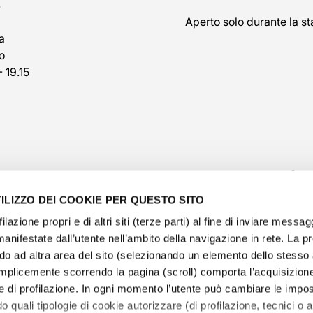
7
Aperto solo durante la st
a
o
- 19.15
ILIZZO DEI COOKIE PER QUESTO SITO
filazione propri e di altri siti (terze parti) al fine di inviare messag
manifestate dall’utente nell’ambito della navigazione in rete. La 
o ad altra area del sito (selezionando un elemento dello stess
@veschetti1949
-
@veschettiboutique
mplicemente scorrendo la pagina (scroll) comporta l’acquisizione
e di profilazione. In ogni momento l’utente può cambiare le impos
olicy
-
cookies policy
-
ethical code
-
modello di organ
o quali tipologie di cookie autorizzare (di profilazione, tecnici o an