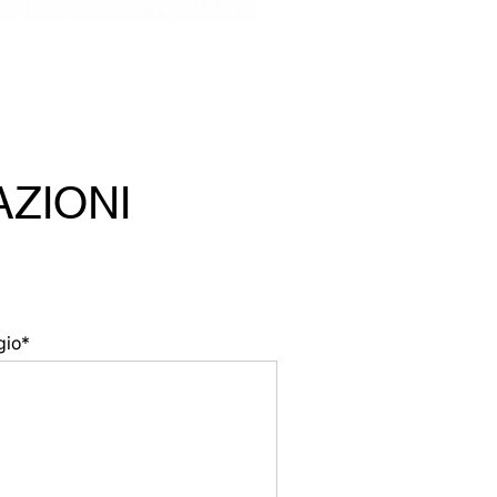
AZIONI
gio*