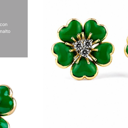
 con
smalto