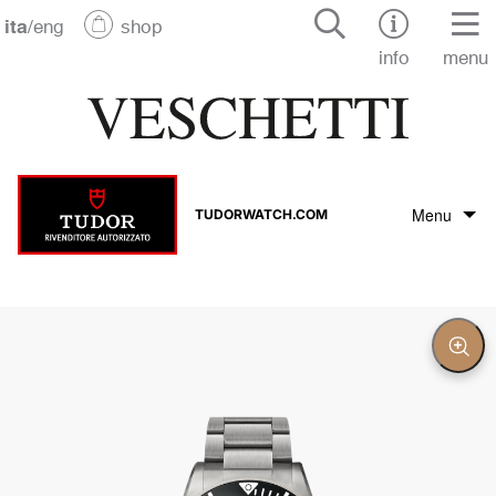
ita
/
eng
shop
info
menu
Menu
TUDORWATCH.COM
Il marchio Tudor
La collezione Tudor
Chiu
Zoo