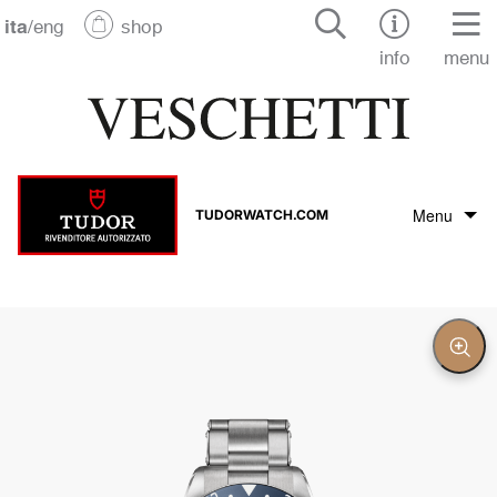
ita
/
eng
shop
info
menu
Menu
TUDORWATCH.COM
Il marchio Tudor
La collezione Tudor
Chiu
Zoo