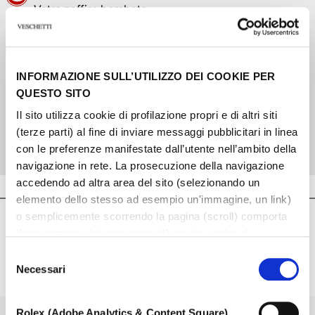
Vetro zaffiro bombato
Autonomia
Autonomia di circa 70 ore
INFORMAZIONE SULL’UTILIZZO DEI COOKIE PER
QUESTO SITO
Bracciale
Il sito utilizza cookie di profilazione propri e di altri siti
Bracciale rivettato in acciaio, finitura lucida e
(terze parti) al fine di inviare messaggi pubblicitari in linea
satinata, con chiusura pieghevole e fermaglio di
con le preferenze manifestate dall’utente nell’ambito della
sicurezza
navigazione in rete. La prosecuzione della navigazione
accedendo ad altra area del sito (selezionando un
elemento dello stesso ad esempio un'immagine, un link)
o semplicemente scorrendo la pagina (scroll) comporta
SEI INTERESSATO?
l’acquisizione del consenso all’uso dei cookie di
profilazione. In ogni momento l’utente può cambiare le
CONTATTACI
Selezione
impostazioni relative ai cookie scegliendo quali tipologie
Necessari
del
di cookie autorizzare (di profilazione, tecnici o analitici).
consenso
Nell’ipotesi in cui le impostazioni venissero modificate,
Rolex (Adobe Analytics & Content Square)