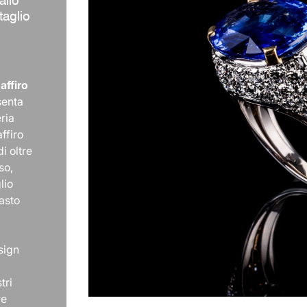
taglio
affiro
senta
eria
ffiro
i oltre
so,
lio
rasto
sign
tri
re