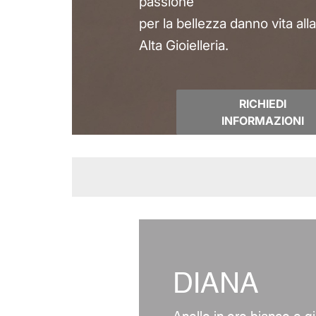
passione
per la bellezza danno vita all
Alta Gioielleria.
RICHIEDI
INFORMAZIONI
DIANA
Anello in oro bianco e gi