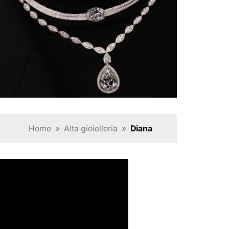
Home
»
Alta gioielleria
»
Diana