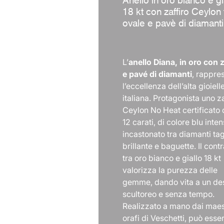
18 kt con zaffiro Ceylon 
ovale e pavè di diamanti
L’
anello Diana, in oro con z
e pavé di diamanti
, rappre
l’eccellenza dell’alta gioiell
italiana. Protagonista uno za
Ceylon No Heat certificato d
12 carati, di colore blu inten
incastonato tra diamanti tag
brillante e baguette. Il cont
tra oro bianco e giallo 18 kt
valorizza la purezza delle
gemme, dando vita a un de
scultoreo e senza tempo.
Realizzato a mano dai maes
orafi di Veschetti, può esse