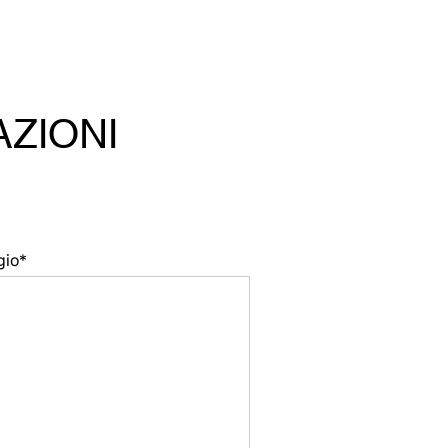
AZIONI
gio*