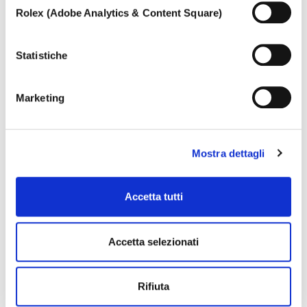
Nell’ipotesi in cui le impostazioni venissero modificate,
Rolex (Adobe Analytics & Content Square)
non è possibile garantire il corretto funzionamento del
sito.
Per saperne di più, o negare il consenso all’utilizzo a tutti
Statistiche
o alcune tipologie dei cookie leggi la nostra
Cookie policy.
Marketing
REGINA
Mostra dettagli
Anello in oro e diamanti
Accetta tutti
Accetta selezionati
Rifiuta