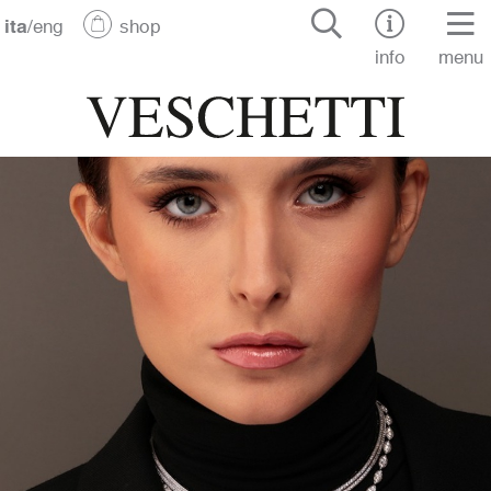
ita
/
eng
shop
info
menu