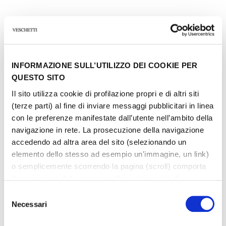
Altri gioielli della stessa
INFORMAZIONE SULL’UTILIZZO DEI COOKIE PER
tipologia
QUESTO SITO
Il sito utilizza cookie di profilazione propri e di altri siti
(terze parti) al fine di inviare messaggi pubblicitari in linea
con le preferenze manifestate dall’utente nell’ambito della
navigazione in rete. La prosecuzione della navigazione
accedendo ad altra area del sito (selezionando un
elemento dello stesso ad esempio un'immagine, un link)
o semplicemente scorrendo la pagina (scroll) comporta
l’acquisizione del consenso all’uso dei cookie di
profilazione. In ogni momento l’utente può cambiare le
Selezione
impostazioni relative ai cookie scegliendo quali tipologie
Necessari
del
di cookie autorizzare (di profilazione, tecnici o analitici).
consenso