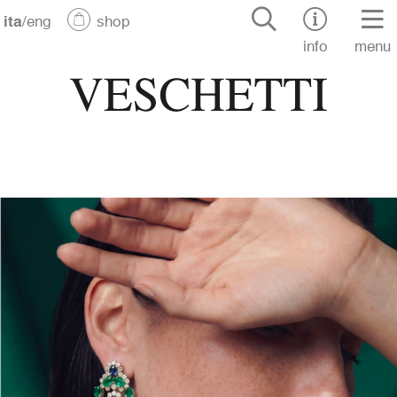
ita
/
eng
shop
info
menu