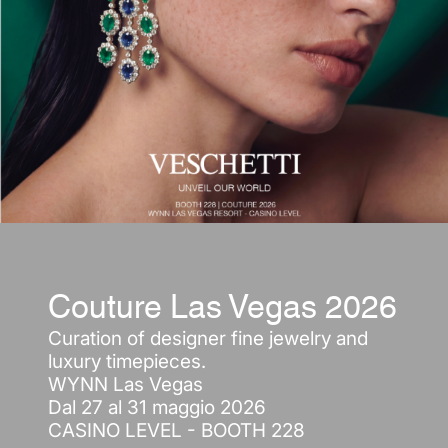
Couture Las Vegas 2026
Curation of designer fine jewelry and
luxury timepieces.
WYNN Las Vegas
Dal 27 al 31 maggio 2026
CASINO LEVEL - BOOTH 228