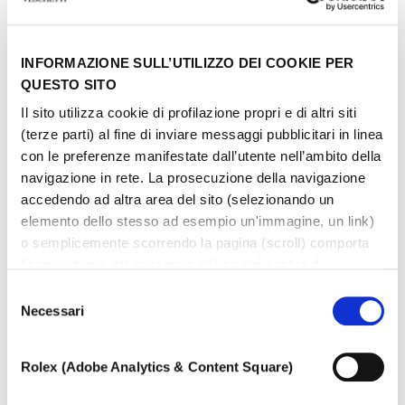
INFORMAZIONE SULL’UTILIZZO DEI COOKIE PER
QUESTO SITO
Il sito utilizza cookie di profilazione propri e di altri siti
(terze parti) al fine di inviare messaggi pubblicitari in linea
con le preferenze manifestate dall’utente nell’ambito della
navigazione in rete. La prosecuzione della navigazione
accedendo ad altra area del sito (selezionando un
elemento dello stesso ad esempio un'immagine, un link)
o semplicemente scorrendo la pagina (scroll) comporta
l’acquisizione del consenso all’uso dei cookie di
profilazione. In ogni momento l’utente può cambiare le
Selezione
impostazioni relative ai cookie scegliendo quali tipologie
Necessari
del
di cookie autorizzare (di profilazione, tecnici o analitici).
consenso
Nell’ipotesi in cui le impostazioni venissero modificate,
Rolex (Adobe Analytics & Content Square)
non è possibile garantire il corretto funzionamento del
sito.