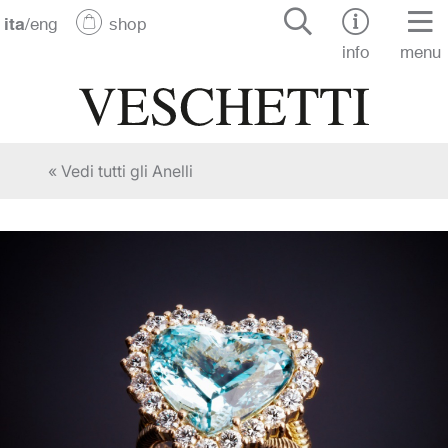
ita
/
eng
shop
info
menu
« Vedi tutti gli Anelli