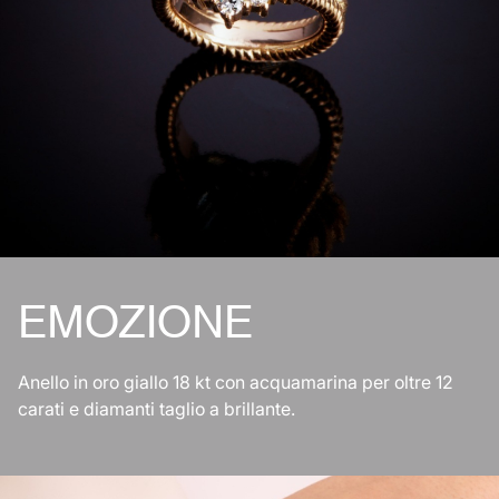
EMOZIONE
Anello in oro giallo 18 kt con acquamarina per oltre 12
carati e diamanti taglio a brillante.