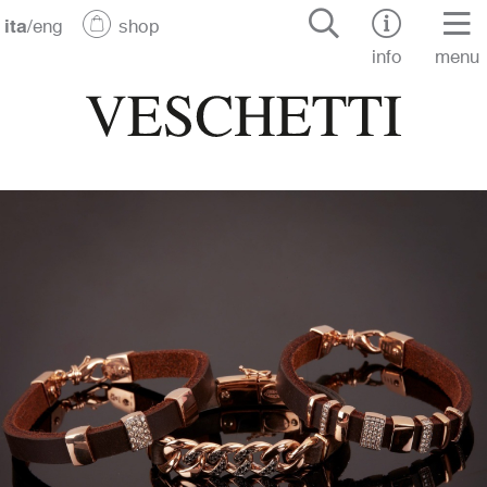
ita
/
eng
shop
info
menu