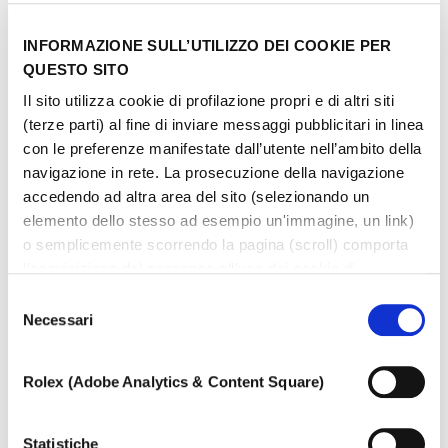
INFORMAZIONE SULL’UTILIZZO DEI COOKIE PER
QUESTO SITO
Il sito utilizza cookie di profilazione propri e di altri siti
(terze parti) al fine di inviare messaggi pubblicitari in linea
con le preferenze manifestate dall’utente nell’ambito della
navigazione in rete. La prosecuzione della navigazione
accedendo ad altra area del sito (selezionando un
elemento dello stesso ad esempio un'immagine, un link)
o semplicemente scorrendo la pagina (scroll) comporta
l’acquisizione del consenso all’uso dei cookie di
profilazione. In ogni momento l’utente può cambiare le
Selezione
impostazioni relative ai cookie scegliendo quali tipologie
Necessari
del
di cookie autorizzare (di profilazione, tecnici o analitici).
consenso
Nell’ipotesi in cui le impostazioni venissero modificate,
Rolex (Adobe Analytics & Content Square)
non è possibile garantire il corretto funzionamento del
sito.
Per saperne di più, o negare il consenso all’utilizzo a tutti
Statistiche