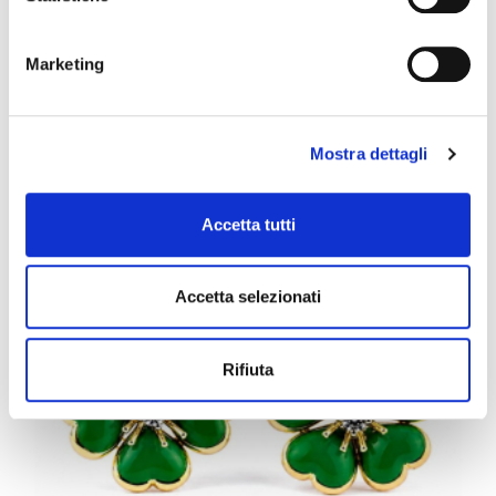
o alcune tipologie dei cookie leggi la nostra
Cookie policy.
PETIT FLEURS
Marketing
Anello con diamanti e smalto
Mostra dettagli
Accetta tutti
Accetta selezionati
Rifiuta