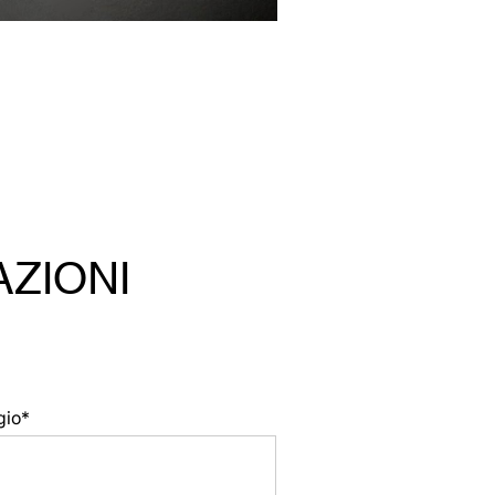
AZIONI
gio*