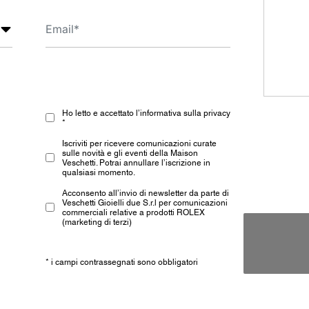
Ho letto e accettato l’informativa sulla privacy
*
Iscriviti per ricevere comunicazioni curate
sulle novità e gli eventi della Maison
Veschetti. Potrai annullare l’iscrizione in
qualsiasi momento.
Acconsento all’invio di newsletter da parte di
Veschetti Gioielli due S.r.l per comunicazioni
commerciali relative a prodotti ROLEX
(marketing di terzi)
* i campi contrassegnati sono obbligatori