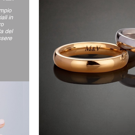
ampio
ali in
ro
ta del
ssere