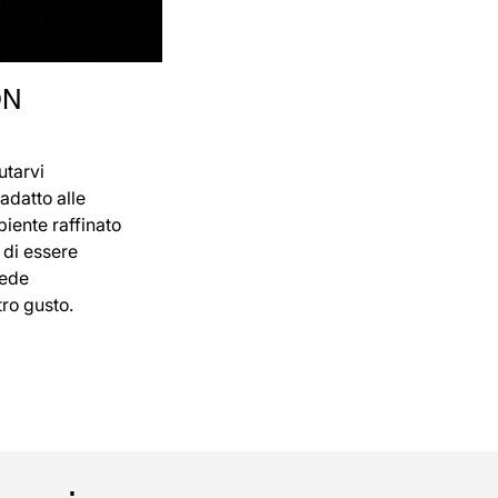
ON
utarvi
 adatto alle
iente raffinato
 di essere
fede
tro gusto.