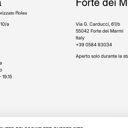
a
Forte dei 
orizzato Rolex
 10/a
Via G. Carducci, 61/b
55042 Forte dei Marmi
Italy
+39 0584 83034
7
Aperto solo durante la st
a
o
- 19.15