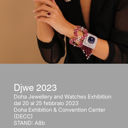
Djwe 2023
Doha Jewellery and Watches Exhibition
dal 20 al 25 febbraio 2023
Doha Exhibition & Convention Center
(DECC)
STAND: A8b