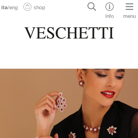
ita
/
eng
shop
info
menu