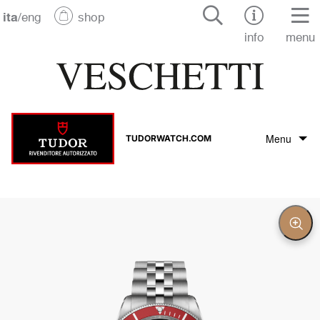
ita
/
eng
shop
info
menu
Menu
TUDORWATCH.COM
Il marchio Tudor
La collezione Tudor
Chiu
Zoo