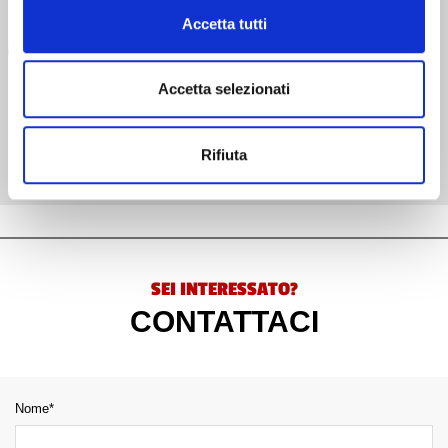
Accetta tutti
Autonomia
Autonomia di 70 ore
Accetta selezionati
Bracciale
Bracciale a cinque maglie in acciaio, finitura lucida e
Rifiuta
satinata, con chiusura TUDOR “T‑fit”
SEI INTERESSATO?
CONTATTACI
Nome*