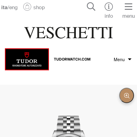
ita
/
eng
shop
info
menu
Menu
TUDORWATCH.COM
Il marchio Tudor
La collezione Tudor
Chiu
Zoo