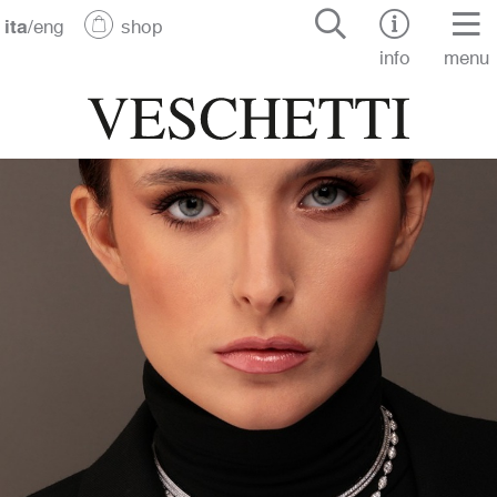
ita
/
eng
shop
info
menu