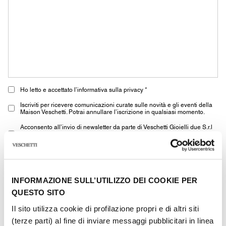
Ho letto e accettato l’informativa sulla privacy *
Iscriviti per ricevere comunicazioni curate sulle novità e gli eventi della
Maison Veschetti. Potrai annullare l’iscrizione in qualsiasi momento.
Acconsento all’invio di newsletter da parte di Veschetti Gioielli due S.r.l
per comunicazioni commerciali relative a prodotti ROLEX (marketing di
terzi)
* i campi contrassegnati sono obbligatori
INFORMAZIONE SULL’UTILIZZO DEI COOKIE PER
QUESTO SITO
INVIA
Il sito utilizza cookie di profilazione propri e di altri siti
(terze parti) al fine di inviare messaggi pubblicitari in linea