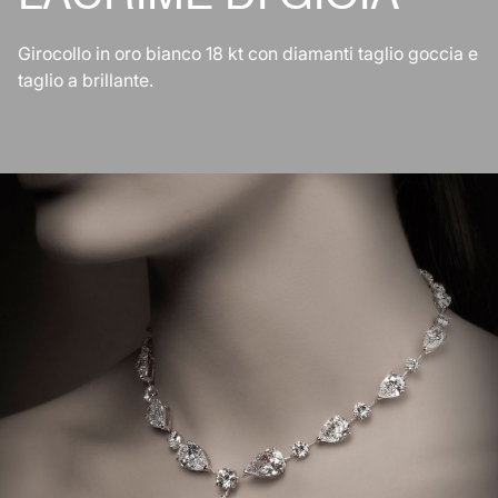
Girocollo in oro bianco 18 kt con diamanti taglio goccia e
taglio a brillante.