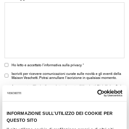
Ho letto e accettato l’informativa sulla privacy *
Iscriviti per ricevere comunicazioni curate sulle novità e gli eventi della
Maison Veschetti. Potrai annullare l’iscrizione in qualsiasi momento.
Acconsento all’invio di newsletter da parte di Veschetti Gioielli due S.r.l
per comunicazioni commerciali relative a prodotti ROLEX (marketing di
terzi)
* i campi contrassegnati sono obbligatori
INFORMAZIONE SULL’UTILIZZO DEI COOKIE PER
QUESTO SITO