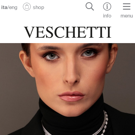
ita
/
eng
shop
info
menu