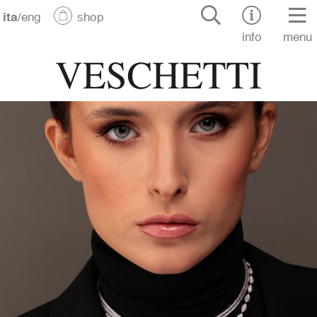
ita
/
eng
shop
info
menu