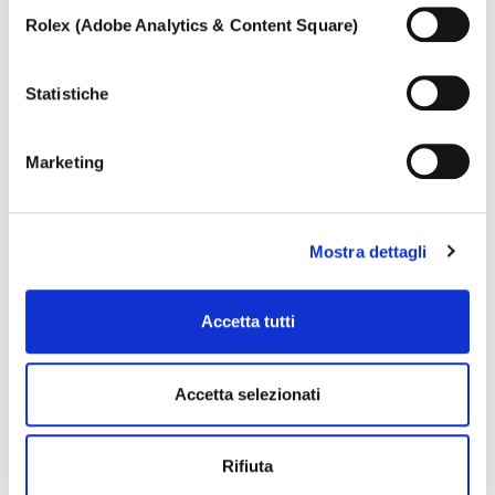
Nell’ipotesi in cui le impostazioni venissero modificate,
Rolex (Adobe Analytics & Content Square)
non è possibile garantire il corretto funzionamento del
sito.
Per saperne di più, o negare il consenso all’utilizzo a tutti
Statistiche
o alcune tipologie dei cookie leggi la nostra
Cookie policy.
Marketing
IO E TE
Mostra dettagli
Anello con meravigliosi damanti taglio goccia
Accetta tutti
Accetta selezionati
Rifiuta