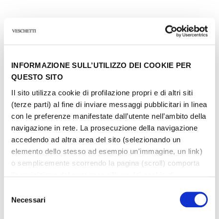
Altri gioielli della stessa
tipologia
INFORMAZIONE SULL’UTILIZZO DEI COOKIE PER
QUESTO SITO
Il sito utilizza cookie di profilazione propri e di altri siti
(terze parti) al fine di inviare messaggi pubblicitari in linea
con le preferenze manifestate dall’utente nell’ambito della
navigazione in rete. La prosecuzione della navigazione
accedendo ad altra area del sito (selezionando un
elemento dello stesso ad esempio un'immagine, un link)
o semplicemente scorrendo la pagina (scroll) comporta
l’acquisizione del consenso all’uso dei cookie di
profilazione. In ogni momento l’utente può cambiare le
Selezione
impostazioni relative ai cookie scegliendo quali tipologie
Necessari
del
di cookie autorizzare (di profilazione, tecnici o analitici).
consenso