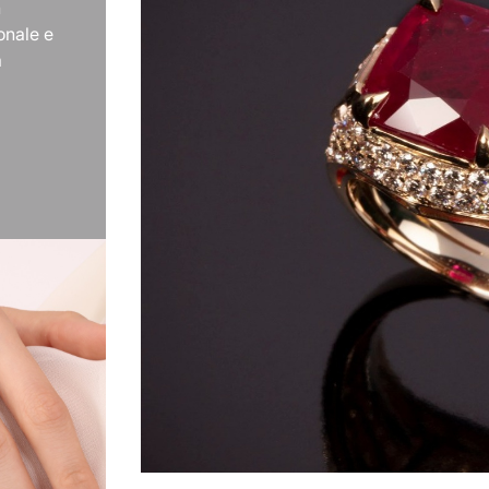
n
onale e
a